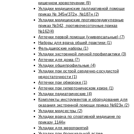
кишечном кровотечении (9)
Укладки медицинские паллиативной помощи
приказ № 345н/372н, №187н (2)
Укладки медицинские противопедикулезные
приказ №342, противочесоточные приказ
№162(4)
Аптечки первой помощи (универсальные) (7)
Наборы для врача общей практики (1)
Фельдшерские наборы (1)
Укладки экстренной личной профилактики (3)
Аптечки для дома (7)
Укладки общепрофильные (4)
Укладки при острой сердечно-сосудистой
недостаточности (1)
Аптечки при обмороке (1)
Аптечки при гипертоническом кризе (1)
Укладки педиатрические (4)
Комплекты инструментов и оборудования для
оказания экстренной помощи приказ №923н (2)
Укладки медсестры (2)
Укладки врача по спортивной медицине по
приказу 1144н
Укладки для мероприятий
Укладки при бронхиальной астме