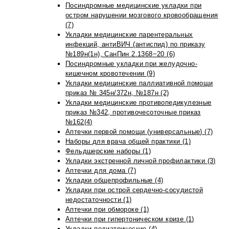
Посиндромные медицинские укладки при
остром нарушении мозгового кровообращения
(7)
Укладки медицинские парентеральных
инфекций, антиВИЧ (антиспид) по приказу
№189н(1н), СанПин 2.1368−20 (6)
Посиндромные укладки при желудочно-
кишечном кровотечении (9)
Укладки медицинские паллиативной помощи
приказ № 345н/372н, №187н (2)
Укладки медицинские противопедикулезные
приказ №342, противочесоточные приказ
№162(4)
Аптечки первой помощи (универсальные) (7)
Наборы для врача общей практики (1)
Фельдшерские наборы (1)
Укладки экстренной личной профилактики (3)
Аптечки для дома (7)
Укладки общепрофильные (4)
Укладки при острой сердечно-сосудистой
недостаточности (1)
Аптечки при обмороке (1)
Аптечки при гипертоническом кризе (1)
Укладки педиатрические (4)