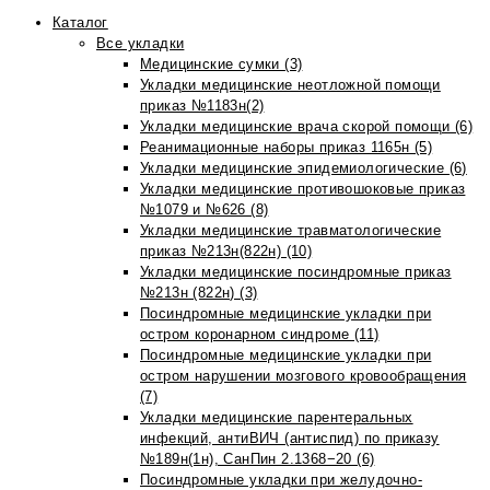
Каталог
Все укладки
Медицинские сумки (3)
Укладки медицинские неотложной помощи
приказ №1183н(2)
Укладки медицинские врача скорой помощи (6)
Реанимационные наборы приказ 1165н (5)
Укладки медицинские эпидемиологические (6)
Укладки медицинские противошоковые приказ
№1079 и №626 (8)
Укладки медицинские травматологические
приказ №213н(822н) (10)
Укладки медицинские посиндромные приказ
№213н (822н) (3)
Посиндромные медицинские укладки при
остром коронарном синдроме (11)
Посиндромные медицинские укладки при
остром нарушении мозгового кровообращения
(7)
Укладки медицинские парентеральных
инфекций, антиВИЧ (антиспид) по приказу
№189н(1н), СанПин 2.1368−20 (6)
Посиндромные укладки при желудочно-