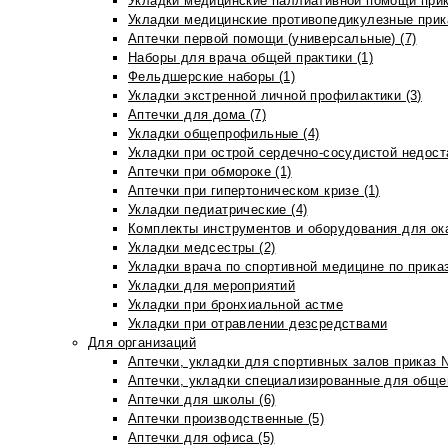
Укладки медицинские паллиативной помощи прик
Укладки медицинские противопедикулезные прик
Аптечки первой помощи (универсальные) (7)
Наборы для врача общей практики (1)
Фельдшерские наборы (1)
Укладки экстренной личной профилактики (3)
Аптечки для дома (7)
Укладки общепрофильные (4)
Укладки при острой сердечно-сосудистой недоста
Аптечки при обмороке (1)
Аптечки при гипертоническом кризе (1)
Укладки педиатрические (4)
Комплекты инструментов и оборудования для ок
Укладки медсестры (2)
Укладки врача по спортивной медицине по прика
Укладки для мероприятий
Укладки при бронхиальной астме
Укладки при отравлении дезсредствами
Для организаций
Аптечки, укладки для спортивных залов приказ 
Аптечки, укладки специализированные для общеп
Аптечки для школы (6)
Аптечки производственные (5)
Аптечки для офиса (5)