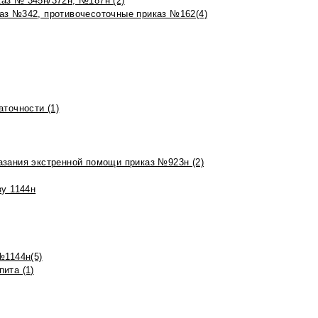
аз № 345н/372н, №187н (2)
аз №342, противочесоточные приказ №162(4)
точности (1)
азания экстренной помощи приказ №923н (2)
зу 1144н
№1144н(5)
ита (1)