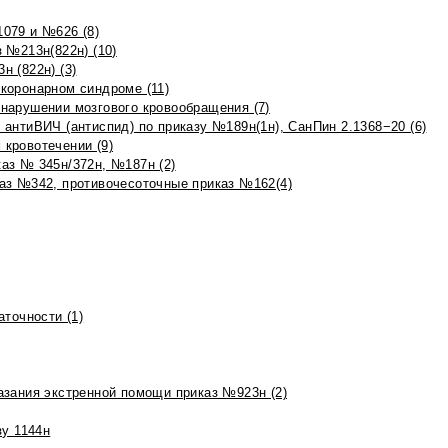
079 и №626 (8)
 №213н(822н) (10)
 (822н) (3)
коронарном синдроме (11)
нарушении мозгового кровообращения (7)
антиВИЧ (антиспид) по приказу №189н(1н), СанПин 2.1368−20 (6)
кровотечении (9)
аз № 345н/372н, №187н (2)
аз №342, противочесоточные приказ №162(4)
точности (1)
азания экстренной помощи приказ №923н (2)
зу 1144н