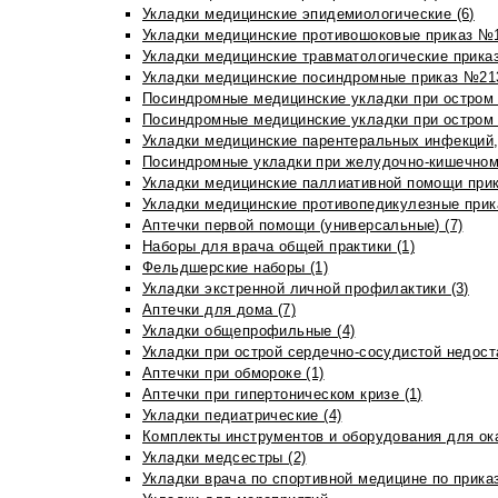
Укладки медицинские эпидемиологические (6)
Укладки медицинские противошоковые приказ №1
Укладки медицинские травматологические приказ
Укладки медицинские посиндромные приказ №213н
Посиндромные медицинские укладки при остром 
Посиндромные медицинские укладки при остром 
Укладки медицинские парентеральных инфекций, 
Посиндромные укладки при желудочно-кишечном 
Укладки медицинские паллиативной помощи прик
Укладки медицинские противопедикулезные прик
Аптечки первой помощи (универсальные) (7)
Наборы для врача общей практики (1)
Фельдшерские наборы (1)
Укладки экстренной личной профилактики (3)
Аптечки для дома (7)
Укладки общепрофильные (4)
Укладки при острой сердечно-сосудистой недоста
Аптечки при обмороке (1)
Аптечки при гипертоническом кризе (1)
Укладки педиатрические (4)
Комплекты инструментов и оборудования для ок
Укладки медсестры (2)
Укладки врача по спортивной медицине по прика