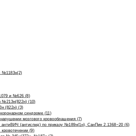
 №1183н(2)
079 и №626 (8)
 №213н(822н) (10)
 (822н) (3)
коронарном синдроме (11)
нарушении мозгового кровообращения (7)
антиВИЧ (антиспид) по приказу №189н(1н), СанПин 2.1368−20 (6)
кровотечении (9)