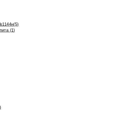
№1144н(5)
ита (1)
)