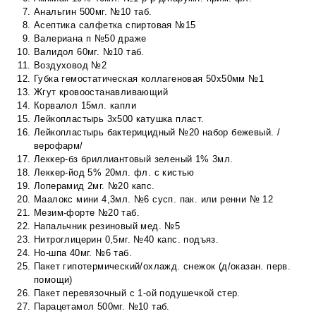
Анальгин 500мг. №10 таб.
Асептика салфетка спиртовая №15
Валериана п №50 драже
Валидол 60мг. №10 таб.
Воздуховод №2
Губка гемостатическая коллагеновая 50х50мм №1
Жгут кровоостанавливающий
Корвалол 15мл. капли
Лейкопластырь 3х500 катушка пласт.
Лейкопластырь бактерицидный №20 набор бежевый. /
верофарм/
Леккер-бз бриллиантовый зеленый 1% 3мл.
Леккер-йод 5% 20мл. фл. с кистью
Лоперамид 2мг. №20 капс.
Маалокс мини 4,3мл. №6 сусп. пак. или ренни № 12
Мезим-форте №20 таб.
Напальчник резиновый мед. №5
Нитроглицерин 0,5мг. №40 капс. подъяз.
Но-шпа 40мг. №6 таб.
Пакет гипотермический/охлажд. снежок (д/оказан. перв.
помощи)
Пакет перевязочный с 1-ой подушечкой стер.
Парацетамол 500мг. №10 таб.