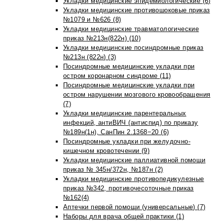
Укладки медицинские эпидемиологические (6)
Укладки медицинские противошоковые приказ
№1079 и №626 (8)
Укладки медицинские травматологические
приказ №213н(822н) (10)
Укладки медицинские посиндромные приказ
№213н (822н) (3)
Посиндромные медицинские укладки при
остром коронарном синдроме (11)
Посиндромные медицинские укладки при
остром нарушении мозгового кровообращения
(7)
Укладки медицинские парентеральных
инфекций, антиВИЧ (антиспид) по приказу
№189н(1н), СанПин 2.1368−20 (6)
Посиндромные укладки при желудочно-
кишечном кровотечении (9)
Укладки медицинские паллиативной помощи
приказ № 345н/372н, №187н (2)
Укладки медицинские противопедикулезные
приказ №342, противочесоточные приказ
№162(4)
Аптечки первой помощи (универсальные) (7)
Наборы для врача общей практики (1)