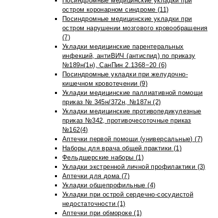
Посиндромные медицинские укладки при
остром коронарном синдроме (11)
Посиндромные медицинские укладки при
остром нарушении мозгового кровообращения
(7)
Укладки медицинские парентеральных
инфекций, антиВИЧ (антиспид) по приказу
№189н(1н), СанПин 2.1368−20 (6)
Посиндромные укладки при желудочно-
кишечном кровотечении (9)
Укладки медицинские паллиативной помощи
приказ № 345н/372н, №187н (2)
Укладки медицинские противопедикулезные
приказ №342, противочесоточные приказ
№162(4)
Аптечки первой помощи (универсальные) (7)
Наборы для врача общей практики (1)
Фельдшерские наборы (1)
Укладки экстренной личной профилактики (3)
Аптечки для дома (7)
Укладки общепрофильные (4)
Укладки при острой сердечно-сосудистой
недостаточности (1)
Аптечки при обмороке (1)