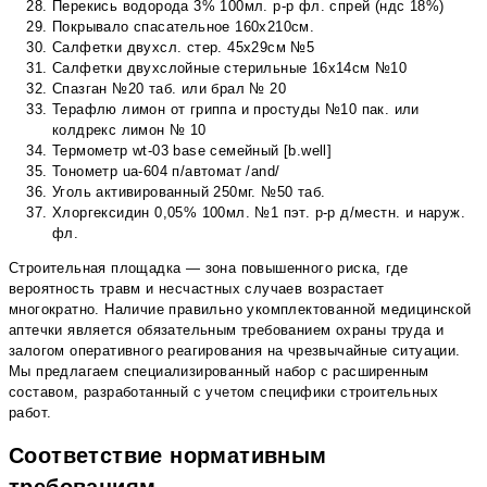
Перекись водорода 3% 100мл. р-р фл. спрей (ндс 18%)
Покрывало спасательное 160х210см.
Салфетки двухсл. стер. 45х29см №5
Салфетки двухслойные стерильные 16х14см №10
Спазган №20 таб. или брал № 20
Терафлю лимон от гриппа и простуды №10 пак. или
колдрекс лимон № 10
Термометр wt-03 base семейный [b.well]
Тонометр ua-604 п/автомат /and/
Уголь активированный 250мг. №50 таб.
Хлоргексидин 0,05% 100мл. №1 пэт. р-р д/местн. и наруж.
фл.
Строительная площадка — зона повышенного риска, где
вероятность травм и несчастных случаев возрастает
многократно. Наличие правильно укомплектованной медицинской
аптечки является обязательным требованием охраны труда и
залогом оперативного реагирования на чрезвычайные ситуации.
Мы предлагаем специализированный набор с расширенным
составом, разработанный с учетом специфики строительных
работ.
Соответствие нормативным
требованиям