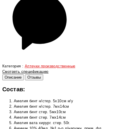
Категория :
Аптечки производственные
Смотреть спецификацию
Описание
Отзывы
Состав:
Амелия бинт н/стер. 5х10см и/у
Амелия бинт н/стер. 7мх14см
Амелия бинт стер. 5мх10см
Амелия бинт стер. 7мх14см
Амелия вата хирург. стер. 50г.
Аммиак 10% 40мл. №1 р-р д/наружн. прим. фл.