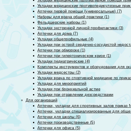
Укладки медицинские паллиативной помощи прик
Укладки медицинские противопедикулезные прик
Аптечки первой помощи (универсальные) (7)
Наборы для врача общей практики (1)
Фельдшерские наборы (1)
Укладки экстренной личной профилактики (3)
Аптечки для дома (7)
Укладки общепрофильные (4)
Укладки при острой сердечно-сосудистой недоста
Аптечки при обмороке (1)
Аптечки при гипертоническом кризе (1)
Укладки педиатрические (4)
Комплекты инструментов и оборудования для ок
Укладки медсестры (2)
Укладки врача по спортивной медицине по прика
Укладки для мероприятий
Укладки при бронхиальной астме
Укладки при отравлении дезсредствами
Для организаций
Аптечки, укладки для спортивных залов приказ 
Аптечки, укладки специализированные для общеп
Аптечки для школы (6)
Аптечки производственные (5)
Аптечки для офиса (5)