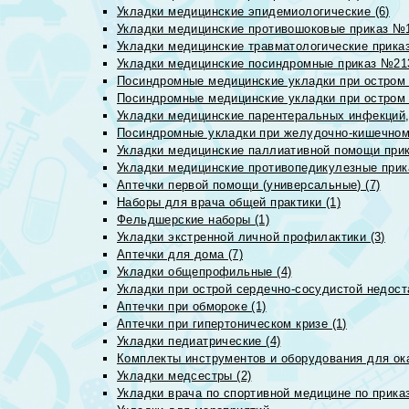
Укладки медицинские эпидемиологические (6)
Укладки медицинские противошоковые приказ №1
Укладки медицинские травматологические приказ
Укладки медицинские посиндромные приказ №213н
Посиндромные медицинские укладки при остром 
Посиндромные медицинские укладки при остром 
Укладки медицинские парентеральных инфекций, 
Посиндромные укладки при желудочно-кишечном 
Укладки медицинские паллиативной помощи прик
Укладки медицинские противопедикулезные прик
Аптечки первой помощи (универсальные) (7)
Наборы для врача общей практики (1)
Фельдшерские наборы (1)
Укладки экстренной личной профилактики (3)
Аптечки для дома (7)
Укладки общепрофильные (4)
Укладки при острой сердечно-сосудистой недоста
Аптечки при обмороке (1)
Аптечки при гипертоническом кризе (1)
Укладки педиатрические (4)
Комплекты инструментов и оборудования для ок
Укладки медсестры (2)
Укладки врача по спортивной медицине по прика