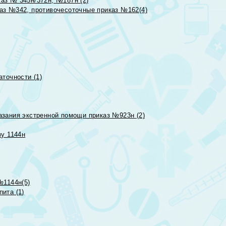
аз № 345н/372н, №187н (2)
аз №342, противочесоточные приказ №162(4)
точности (1)
азания экстренной помощи приказ №923н (2)
зу 1144н
№1144н(5)
ита (1)