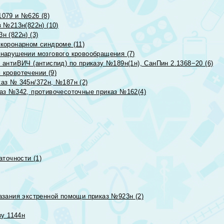
079 и №626 (8)
 №213н(822н) (10)
 (822н) (3)
коронарном синдроме (11)
нарушении мозгового кровообращения (7)
антиВИЧ (антиспид) по приказу №189н(1н), СанПин 2.1368−20 (6)
кровотечении (9)
аз № 345н/372н, №187н (2)
аз №342, противочесоточные приказ №162(4)
точности (1)
азания экстренной помощи приказ №923н (2)
зу 1144н