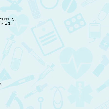
№1144н(5)
ита (1)
)