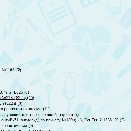
 №1183н(2)
079 и №626 (8)
 №213н(822н) (10)
 (822н) (3)
коронарном синдроме (11)
нарушении мозгового кровообращения (7)
антиВИЧ (антиспид) по приказу №189н(1н), СанПин 2.1368−20 (6)
кровотечении (9)