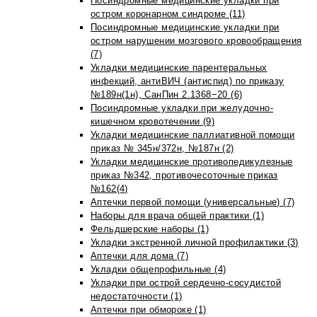
Посиндромные медицинские укладки при
остром коронарном синдроме (11)
Посиндромные медицинские укладки при
остром нарушении мозгового кровообращения
(7)
Укладки медицинские парентеральных
инфекций, антиВИЧ (антиспид) по приказу
№189н(1н), СанПин 2.1368−20 (6)
Посиндромные укладки при желудочно-
кишечном кровотечении (9)
Укладки медицинские паллиативной помощи
приказ № 345н/372н, №187н (2)
Укладки медицинские противопедикулезные
приказ №342, противочесоточные приказ
№162(4)
Аптечки первой помощи (универсальные) (7)
Наборы для врача общей практики (1)
Фельдшерские наборы (1)
Укладки экстренной личной профилактики (3)
Аптечки для дома (7)
Укладки общепрофильные (4)
Укладки при острой сердечно-сосудистой
недостаточности (1)
Аптечки при обмороке (1)