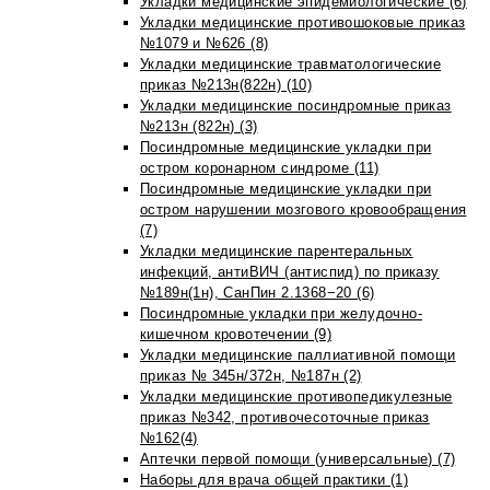
Укладки медицинские эпидемиологические (6)
Укладки медицинские противошоковые приказ
№1079 и №626 (8)
Укладки медицинские травматологические
приказ №213н(822н) (10)
Укладки медицинские посиндромные приказ
№213н (822н) (3)
Посиндромные медицинские укладки при
остром коронарном синдроме (11)
Посиндромные медицинские укладки при
остром нарушении мозгового кровообращения
(7)
Укладки медицинские парентеральных
инфекций, антиВИЧ (антиспид) по приказу
№189н(1н), СанПин 2.1368−20 (6)
Посиндромные укладки при желудочно-
кишечном кровотечении (9)
Укладки медицинские паллиативной помощи
приказ № 345н/372н, №187н (2)
Укладки медицинские противопедикулезные
приказ №342, противочесоточные приказ
№162(4)
Аптечки первой помощи (универсальные) (7)
Наборы для врача общей практики (1)