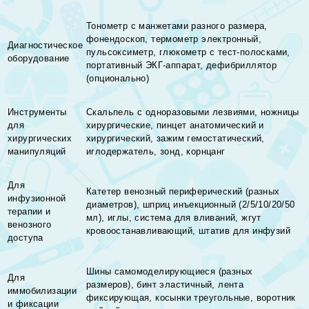
Тонометр с манжетами разного размера,
фонендоскоп, термометр электронный,
Диагностическое
пульсоксиметр, глюкометр с тест-полосками,
оборудование
портативный ЭКГ-аппарат, дефибриллятор
(опционально)
Инструменты
Скальпель с одноразовыми лезвиями, ножницы
для
хирургические, пинцет анатомический и
хирургических
хирургический, зажим гемостатический,
манипуляций
иглодержатель, зонд, корнцанг
Для
Катетер венозный периферический (разных
инфузионной
диаметров), шприц инъекционный (2/5/10/20/50
терапии и
мл), иглы, система для вливаний, жгут
венозного
кровоостанавливающий, штатив для инфузий
доступа
Шины самомоделирующиеся (разных
Для
размеров), бинт эластичный, лента
иммобилизации
фиксирующая, косынки треугольные, воротник
и фиксации