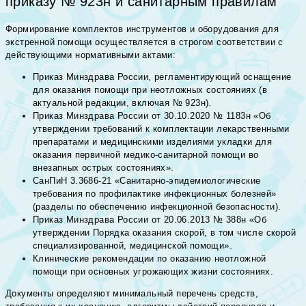
приказу № 923н и санитарным правилам
Формирование комплектов инструментов и оборудования для
экстренной помощи осуществляется в строгом соответствии с
действующими нормативными актами:
Приказ Минздрава России, регламентирующий оснащение
для оказания помощи при неотложных состояниях (в
актуальной редакции, включая № 923н).
Приказ Минздрава России от 30.10.2020 № 1183н «Об
утверждении требований к комплектации лекарственными
препаратами и медицинскими изделиями укладки для
оказания первичной медико-санитарной помощи во
внезапных острых состояниях».
СанПиН 3.3686-21 «Санитарно-эпидемиологические
требования по профилактике инфекционных болезней»
(разделы по обеспечению инфекционной безопасности).
Приказ Минздрава России от 20.06.2013 № 388н «Об
утверждении Порядка оказания скорой, в том числе скорой
специализированной, медицинской помощи».
Клинические рекомендации по оказанию неотложной
помощи при основных угрожающих жизни состояниях.
Документы определяют минимальный перечень средств,