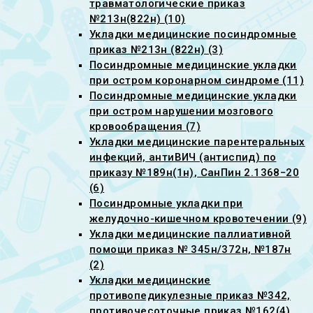
травматологические приказ
№213н(822н) (10)
Укладки медицинские посиндромные
приказ №213н (822н) (3)
Посиндромные медицинские укладки
при остром коронарном синдроме (11)
Посиндромные медицинские укладки
при остром нарушении мозгового
кровообращения (7)
Укладки медицинские парентеральных
инфекций, антиВИЧ (антиспид) по
приказу №189н(1н), СанПин 2.1368−20
(6)
Посиндромные укладки при
желудочно-кишечном кровотечении (9)
Укладки медицинские паллиативной
помощи приказ № 345н/372н, №187н
(2)
Укладки медицинские
противопедикулезные приказ №342,
противочесоточные приказ №162(4)