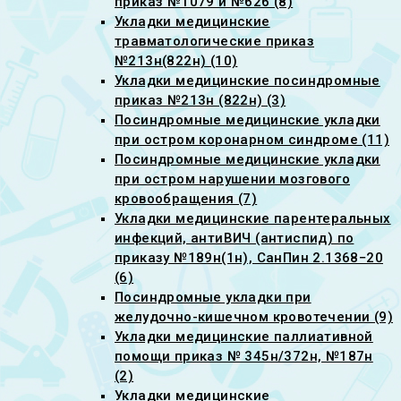
приказ №1079 и №626 (8)
Укладки медицинские
травматологические приказ
№213н(822н) (10)
Укладки медицинские посиндромные
приказ №213н (822н) (3)
Посиндромные медицинские укладки
при остром коронарном синдроме (11)
Посиндромные медицинские укладки
при остром нарушении мозгового
кровообращения (7)
Укладки медицинские парентеральных
инфекций, антиВИЧ (антиспид) по
приказу №189н(1н), СанПин 2.1368−20
(6)
Посиндромные укладки при
желудочно-кишечном кровотечении (9)
Укладки медицинские паллиативной
помощи приказ № 345н/372н, №187н
(2)
Укладки медицинские