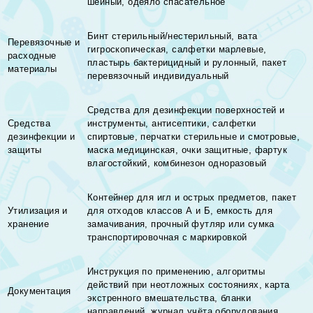
шейный, одеяло спасательное
Бинт стерильный/нестерильный, вата
Перевязочные и
гигроскопическая, салфетки марлевые,
расходные
пластырь бактерицидный и рулонный, пакет
материалы
перевязочный индивидуальный
Средства для дезинфекции поверхностей и
Средства
инструменты, антисептики, салфетки
дезинфекции и
спиртовые, перчатки стерильные и смотровые,
защиты
маска медицинская, очки защитные, фартук
влагостойкий, комбинезон одноразовый
Контейнер для игл и острых предметов, пакет
Утилизация и
для отходов классов А и Б, емкость для
хранение
замачивания, прочный футляр или сумка
транспортировочная с маркировкой
Инструкция по применению, алгоритмы
действий при неотложных состояниях, карта
Документация
экстренного вмешательства, бланки
направлений, журнал учёта оборудования