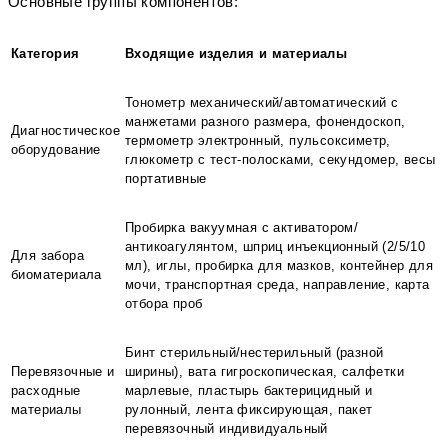
Основные группы компонентов:
Категория
Входящие изделия и материалы
Тонометр механический/автоматический с
манжетами разного размера, фонендоскоп,
Диагностическое
термометр электронный, пульсоксиметр,
оборудование
глюкометр с тест-полосками, секундомер, весы
портативные
Пробирка вакуумная с активатором/
антикоагулянтом, шприц инъекционный (2/5/10
Для забора
мл), иглы, пробирка для мазков, контейнер для
биоматериала
мочи, транспортная среда, направление, карта
отбора проб
Бинт стерильный/нестерильный (разной
Перевязочные и
ширины), вата гигроскопическая, салфетки
расходные
марлевые, пластырь бактерицидный и
материалы
рулонный, лента фиксирующая, пакет
перевязочный индивидуальный