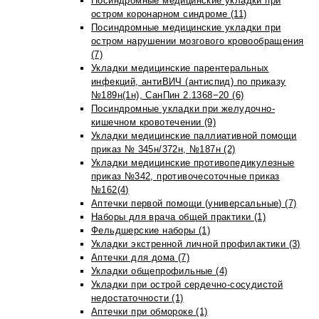
Посиндромные медицинские укладки при
остром коронарном синдроме (11)
Посиндромные медицинские укладки при
остром нарушении мозгового кровообращения
(7)
Укладки медицинские парентеральных
инфекций, антиВИЧ (антиспид) по приказу
№189н(1н), СанПин 2.1368−20 (6)
Посиндромные укладки при желудочно-
кишечном кровотечении (9)
Укладки медицинские паллиативной помощи
приказ № 345н/372н, №187н (2)
Укладки медицинские противопедикулезные
приказ №342, противочесоточные приказ
№162(4)
Аптечки первой помощи (универсальные) (7)
Наборы для врача общей практики (1)
Фельдшерские наборы (1)
Укладки экстренной личной профилактики (3)
Аптечки для дома (7)
Укладки общепрофильные (4)
Укладки при острой сердечно-сосудистой
недостаточности (1)
Аптечки при обмороке (1)