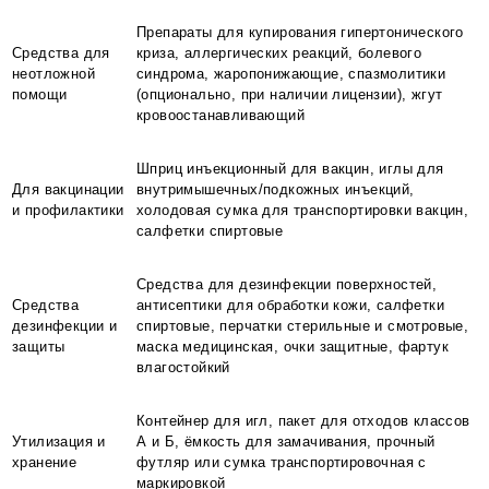
Препараты для купирования гипертонического
Средства для
криза, аллергических реакций, болевого
неотложной
синдрома, жаропонижающие, спазмолитики
помощи
(опционально, при наличии лицензии), жгут
кровоостанавливающий
Шприц инъекционный для вакцин, иглы для
Для вакцинации
внутримышечных/подкожных инъекций,
и профилактики
холодовая сумка для транспортировки вакцин,
салфетки спиртовые
Средства для дезинфекции поверхностей,
Средства
антисептики для обработки кожи, салфетки
дезинфекции и
спиртовые, перчатки стерильные и смотровые,
защиты
маска медицинская, очки защитные, фартук
влагостойкий
Контейнер для игл, пакет для отходов классов
Утилизация и
А и Б, ёмкость для замачивания, прочный
хранение
футляр или сумка транспортировочная с
маркировкой