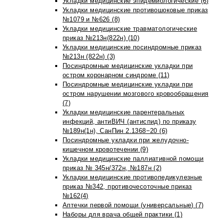
Укладки медицинские эпидемиологические (6)
Укладки медицинские противошоковые приказ
№1079 и №626 (8)
Укладки медицинские травматологические
приказ №213н(822н) (10)
Укладки медицинские посиндромные приказ
№213н (822н) (3)
Посиндромные медицинские укладки при
остром коронарном синдроме (11)
Посиндромные медицинские укладки при
остром нарушении мозгового кровообращения
(7)
Укладки медицинские парентеральных
инфекций, антиВИЧ (антиспид) по приказу
№189н(1н), СанПин 2.1368−20 (6)
Посиндромные укладки при желудочно-
кишечном кровотечении (9)
Укладки медицинские паллиативной помощи
приказ № 345н/372н, №187н (2)
Укладки медицинские противопедикулезные
приказ №342, противочесоточные приказ
№162(4)
Аптечки первой помощи (универсальные) (7)
Наборы для врача общей практики (1)