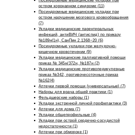
Посиндромные медицинские укладки при
остром коронарном синдроме (11)
Посиндромные медицинские укладки при
остром нарушении мозгового кровообращения
(7)
Укладки медицинские парентеральных
инфекций, антиВИЧ (антиспид) по приказу
№189н(1н), СанПин 2.1368−20 (6)
Посиндромные укладки при желудочно-
кишечном кровотечении (9)
Укладки медицинские паллиативной помощи
приказ № 345н/372н, №187н (2)
Укладки медицинские противопедикулезные
приказ №342, противочесоточные приказ
№162(4)
Аптечки первой помощи (универсальные) (7)
Наборы для врача общей практики (1)
Фельдшерские наборы (1)
Укладки экстренной личной профилактики (3)
Аптечки для дома (7)
Укладки общепрофильные (4)
Укладки при острой сердечно-сосудистой
недостаточности (1)
Аптечки при обмороке (1)