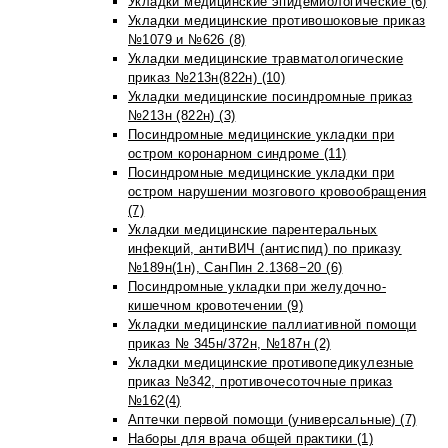
Укладки медицинские эпидемиологические (6)
Укладки медицинские противошоковые приказ
№1079 и №626 (8)
Укладки медицинские травматологические
приказ №213н(822н) (10)
Укладки медицинские посиндромные приказ
№213н (822н) (3)
Посиндромные медицинские укладки при
остром коронарном синдроме (11)
Посиндромные медицинские укладки при
остром нарушении мозгового кровообращения
(7)
Укладки медицинские парентеральных
инфекций, антиВИЧ (антиспид) по приказу
№189н(1н), СанПин 2.1368−20 (6)
Посиндромные укладки при желудочно-
кишечном кровотечении (9)
Укладки медицинские паллиативной помощи
приказ № 345н/372н, №187н (2)
Укладки медицинские противопедикулезные
приказ №342, противочесоточные приказ
№162(4)
Аптечки первой помощи (универсальные) (7)
Наборы для врача общей практики (1)