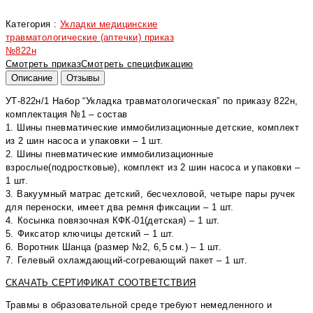
Категория :
Укладки медицинские
травматологические (аптечки) приказ
№822н
Смотреть приказ
Смотреть спецификацию
Описание
Отзывы
УТ-822н/1 Набор “Укладка травматологическая” по приказу 822н,
комплектация №1 – состав
1. Шины пневматические иммобилизационные детские, комплект
из 2 шин насоса и упаковки – 1 шт.
2. Шины пневматические иммобилизационные
взрослые(подростковые), комплект из 2 шин насоса и упаковки –
1 шт.
3. Вакуумный матрас детский, бесчехловой, четыре пары ручек
для переноски, имеет два ремня фиксации – 1 шт.
4.⁠ ⁠Косынка повязочная КФК-01(детская) – 1 шт.
5.⁠ ⁠Фиксатор ключицы детский – 1 шт.
6.⁠ ⁠Воротник Шанца (размер №2, 6,5 см.) – 1 шт.
7.⁠ ⁠Гелевый охлаждающий-согревающий пакет – 1 шт.
СКАЧАТЬ СЕРТИФИКАТ СООТВЕТСТВИЯ
Травмы в образовательной среде требуют немедленного и