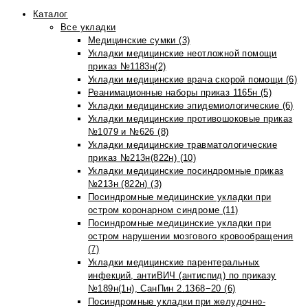
Каталог
Все укладки
Медицинские сумки (3)
Укладки медицинские неотложной помощи
приказ №1183н(2)
Укладки медицинские врача скорой помощи (6)
Реанимационные наборы приказ 1165н (5)
Укладки медицинские эпидемиологические (6)
Укладки медицинские противошоковые приказ
№1079 и №626 (8)
Укладки медицинские травматологические
приказ №213н(822н) (10)
Укладки медицинские посиндромные приказ
№213н (822н) (3)
Посиндромные медицинские укладки при
остром коронарном синдроме (11)
Посиндромные медицинские укладки при
остром нарушении мозгового кровообращения
(7)
Укладки медицинские парентеральных
инфекций, антиВИЧ (антиспид) по приказу
№189н(1н), СанПин 2.1368−20 (6)
Посиндромные укладки при желудочно-