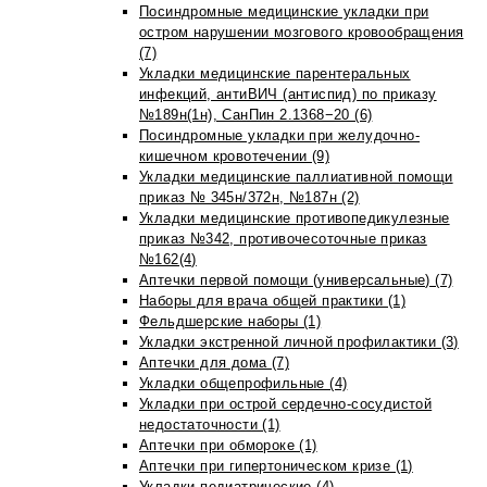
Посиндромные медицинские укладки при
остром нарушении мозгового кровообращения
(7)
Укладки медицинские парентеральных
инфекций, антиВИЧ (антиспид) по приказу
№189н(1н), СанПин 2.1368−20 (6)
Посиндромные укладки при желудочно-
кишечном кровотечении (9)
Укладки медицинские паллиативной помощи
приказ № 345н/372н, №187н (2)
Укладки медицинские противопедикулезные
приказ №342, противочесоточные приказ
№162(4)
Аптечки первой помощи (универсальные) (7)
Наборы для врача общей практики (1)
Фельдшерские наборы (1)
Укладки экстренной личной профилактики (3)
Аптечки для дома (7)
Укладки общепрофильные (4)
Укладки при острой сердечно-сосудистой
недостаточности (1)
Аптечки при обмороке (1)
Аптечки при гипертоническом кризе (1)
Укладки педиатрические (4)