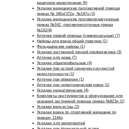
кишечном кровотечении (9)
Укладки медицинские паллиативной помощи
приказ № 345н/372н, №187н (2)
Укладки медицинские противопедикулезные
приказ №342, противочесоточные приказ
№162(4)
Аптечки первой помощи (универсальные) (7)
Наборы для врача общей практики (1)
Фельдшерские наборы (1)
Укладки экстренной личной профилактики (3)
Аптечки для дома (7)
Укладки общепрофильные (4)
Укладки при острой сердечно-сосудистой
недостаточности (1)
Аптечки при обмороке (1)
Аптечки при гипертоническом кризе (1)
Укладки педиатрические (4)
Комплекты инструментов и оборудования для
оказания экстренной помощи приказ №923н (2)
Укладки медсестры (2)
Укладки врача по спортивной медицине по
приказу 1144н
Укладки для мероприятий
Укладки при бронхиальной астме