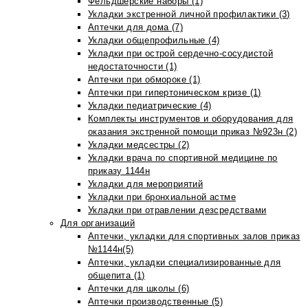
Фельдшерские наборы (1)
Укладки экстренной личной профилактики (3)
Аптечки для дома (7)
Укладки общепрофильные (4)
Укладки при острой сердечно-сосудистой
недостаточности (1)
Аптечки при обмороке (1)
Аптечки при гипертоническом кризе (1)
Укладки педиатрические (4)
Комплекты инструментов и оборудования для
оказания экстренной помощи приказ №923н (2)
Укладки медсестры (2)
Укладки врача по спортивной медицине по
приказу 1144н
Укладки для мероприятий
Укладки при бронхиальной астме
Укладки при отравлении дезсредствами
Для организаций
Аптечки, укладки для спортивных залов приказ
№1144н(5)
Аптечки, укладки специализированные для
общепита (1)
Аптечки для школы (6)
Аптечки производственные (5)