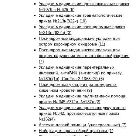
Укладки медицинские противошоковые приказ
№1079 и №626 (8)
Укладки медицинские травматологические
приказ №213н(822н) (10)
Укладки медицинские посиндромные приказ
№213н (822н) (3)
Посиндромные медицинские укладки при
остром коронарном синдроме (11)
Посиндромные медицинские укладки при
остром нарушении мозгового кровообращения
(7)
Укладки медицинские парентеральных
инфекций, антиВИЧ (антиспид) по приказу
№189н(1н), СанПин 2.1368−20 (6)
Посиндромные укладки при желудочно-
кишечном кровотечении (9)
Укладки медицинские паллиативной помощи
приказ № 345н/372н, №187н (2)
Укладки медицинские противопедикулезные
приказ №342, противочесоточные приказ
№162(4)
Аптечки первой помощи (универсальные) (7)
Наборы для врача общей практики (1)