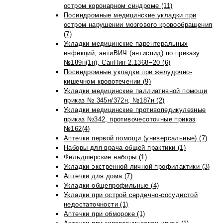
остром коронарном синдроме (11)
Посиндромные медицинские укладки при
остром нарушении мозгового кровообращения
(7)
Укладки медицинские парентеральных
инфекций, антиВИЧ (антиспид) по приказу
№189н(1н), СанПин 2.1368−20 (6)
Посиндромные укладки при желудочно-
кишечном кровотечении (9)
Укладки медицинские паллиативной помощи
приказ № 345н/372н, №187н (2)
Укладки медицинские противопедикулезные
приказ №342, противочесоточные приказ
№162(4)
Аптечки первой помощи (универсальные) (7)
Наборы для врача общей практики (1)
Фельдшерские наборы (1)
Укладки экстренной личной профилактики (3)
Аптечки для дома (7)
Укладки общепрофильные (4)
Укладки при острой сердечно-сосудистой
недостаточности (1)
Аптечки при обмороке (1)