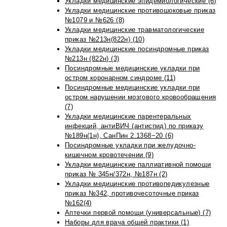
Укладки медицинские эпидемиологические (6)
Укладки медицинские противошоковые приказ
№1079 и №626 (8)
Укладки медицинские травматологические
приказ №213н(822н) (10)
Укладки медицинские посиндромные приказ
№213н (822н) (3)
Посиндромные медицинские укладки при
остром коронарном синдроме (11)
Посиндромные медицинские укладки при
остром нарушении мозгового кровообращения
(7)
Укладки медицинские парентеральных
инфекций, антиВИЧ (антиспид) по приказу
№189н(1н), СанПин 2.1368−20 (6)
Посиндромные укладки при желудочно-
кишечном кровотечении (9)
Укладки медицинские паллиативной помощи
приказ № 345н/372н, №187н (2)
Укладки медицинские противопедикулезные
приказ №342, противочесоточные приказ
№162(4)
Аптечки первой помощи (универсальные) (7)
Наборы для врача общей практики (1)