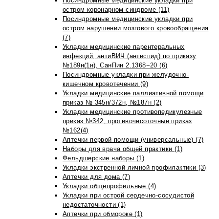
Посиндромные медицинские укладки при
остром коронарном синдроме (11)
Посиндромные медицинские укладки при
остром нарушении мозгового кровообращения
(7)
Укладки медицинские парентеральных
инфекций, антиВИЧ (антиспид) по приказу
№189н(1н), СанПин 2.1368−20 (6)
Посиндромные укладки при желудочно-
кишечном кровотечении (9)
Укладки медицинские паллиативной помощи
приказ № 345н/372н, №187н (2)
Укладки медицинские противопедикулезные
приказ №342, противочесоточные приказ
№162(4)
Аптечки первой помощи (универсальные) (7)
Наборы для врача общей практики (1)
Фельдшерские наборы (1)
Укладки экстренной личной профилактики (3)
Аптечки для дома (7)
Укладки общепрофильные (4)
Укладки при острой сердечно-сосудистой
недостаточности (1)
Аптечки при обмороке (1)