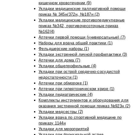
кишечном кровотечении (9)
Укладки медицинские паллиативной помощи
приказ № 345н/372н, №187н (2)
Укладки медицинские противопедикулезные
приказ №342, противочесоточные приказ
№162(4)
Аптечки первой помощи (универсальные) (7)
Наборы для врача общей практики (1)
Фельдшерские наборы (1)
Укладки экстренной личной профилактики (3)
Аптечки для дома (7)
Укладки общепрофильные (4)
Укладки при острой сердечно-сосудистой
недостаточности (1)
Аптечки при обмороке (1)
Аптечки при гипертоническом кризе (1)
Укладки педиатрические (4)
Комплекты инструментов и оборудования для
оказания экстренной помощи приказ №923н (2)
Укладки медсестры (2)
Укладки врача по спортивной медицине по
приказу 1144н
Укладки для мероприятий
Укладки при бронхиальной астме