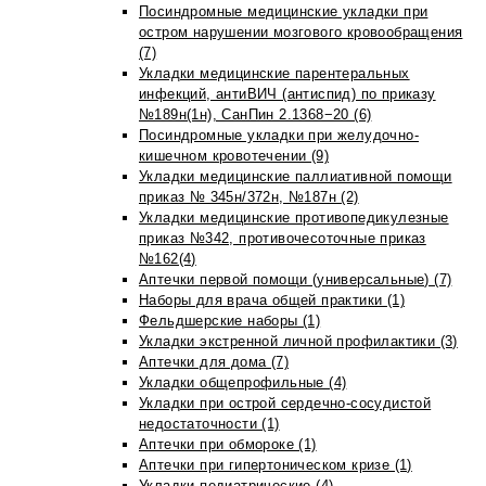
Посиндромные медицинские укладки при
остром нарушении мозгового кровообращения
(7)
Укладки медицинские парентеральных
инфекций, антиВИЧ (антиспид) по приказу
№189н(1н), СанПин 2.1368−20 (6)
Посиндромные укладки при желудочно-
кишечном кровотечении (9)
Укладки медицинские паллиативной помощи
приказ № 345н/372н, №187н (2)
Укладки медицинские противопедикулезные
приказ №342, противочесоточные приказ
№162(4)
Аптечки первой помощи (универсальные) (7)
Наборы для врача общей практики (1)
Фельдшерские наборы (1)
Укладки экстренной личной профилактики (3)
Аптечки для дома (7)
Укладки общепрофильные (4)
Укладки при острой сердечно-сосудистой
недостаточности (1)
Аптечки при обмороке (1)
Аптечки при гипертоническом кризе (1)
Укладки педиатрические (4)