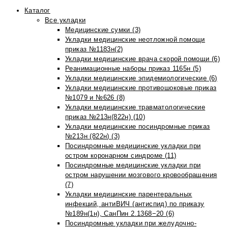
Каталог
Все укладки
Медицинские сумки (3)
Укладки медицинские неотложной помощи
приказ №1183н(2)
Укладки медицинские врача скорой помощи (6)
Реанимационные наборы приказ 1165н (5)
Укладки медицинские эпидемиологические (6)
Укладки медицинские противошоковые приказ
№1079 и №626 (8)
Укладки медицинские травматологические
приказ №213н(822н) (10)
Укладки медицинские посиндромные приказ
№213н (822н) (3)
Посиндромные медицинские укладки при
остром коронарном синдроме (11)
Посиндромные медицинские укладки при
остром нарушении мозгового кровообращения
(7)
Укладки медицинские парентеральных
инфекций, антиВИЧ (антиспид) по приказу
№189н(1н), СанПин 2.1368−20 (6)
Посиндромные укладки при желудочно-