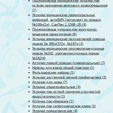
Посиндромные медицинские укладки при
остром нарушении мозгового кровообращения
(7)
Укладки медицинские парентеральных
инфекций, антиВИЧ (антиспид) по приказу
№189н(1н), СанПин 2.1368−20 (6)
Посиндромные укладки при желудочно-
кишечном кровотечении (9)
Укладки медицинские паллиативной помощи
приказ № 345н/372н, №187н (2)
Укладки медицинские противопедикулезные
приказ №342, противочесоточные приказ
№162(4)
Аптечки первой помощи (универсальные) (7)
Наборы для врача общей практики (1)
Фельдшерские наборы (1)
Укладки экстренной личной профилактики (3)
Аптечки для дома (7)
Укладки общепрофильные (4)
Укладки при острой сердечно-сосудистой
недостаточности (1)
Аптечки при обмороке (1)
Аптечки при гипертоническом кризе (1)
Укладки педиатрические (4)