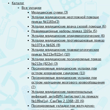
Каталог
Все укладки
Медицинские сумки (3)
Укладки медицинские неотложной помощи
приказ №1183н(2)
Укладки медицинские врача скорой помощи (6)
Реанимационные наборы приказ 1165н (5)
Укладки медицинские эпидемиологические (6)
Укладки медицинские противошоковые приказ
№1079 и №626 (8)
Укладки медицинские травматологические
приказ №213н(822н) (10)
Укладки медицинские посиндромные приказ
№213н (822н) (3)
Посиндромные медицинские укладки при
остром коронарном синдроме (11)
Посиндромные медицинские укладки при
остром нарушении мозгового кровообращения
(7)
Укладки медицинские парентеральных
инфекций, антиВИЧ (антиспид) по приказу
№189н(1н), СанПин 2.1368−20 (6)
Посиндромные укладки при желудочно-