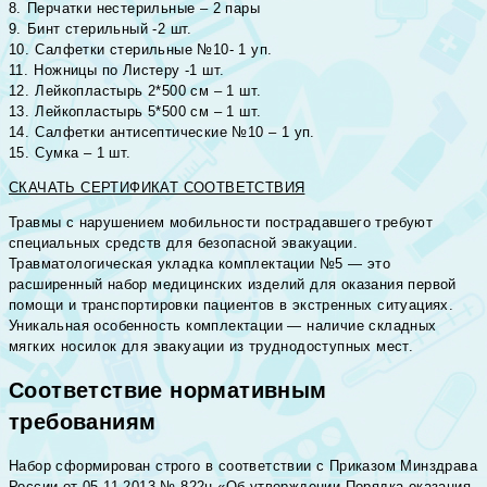
8.⁠ ⁠Перчатки нестерильные – 2 пары
9.⁠ ⁠Бинт стерильный -2 шт.
10.⁠ ⁠Салфетки стерильные №10- 1 уп.
11.⁠ ⁠Ножницы по Листеру -1 шт.
12.⁠ ⁠Лейкопластырь 2*500 см – 1 шт.
13.⁠ ⁠Лейкопластырь 5*500 см – 1 шт.
14.⁠ ⁠Салфетки антисептические №10 – 1 уп.
15.⁠ ⁠Сумка – 1 шт.
СКАЧАТЬ СЕРТИФИКАТ СООТВЕТСТВИЯ
Травмы с нарушением мобильности пострадавшего требуют
специальных средств для безопасной эвакуации.
Травматологическая укладка комплектации №5 — это
расширенный набор медицинских изделий для оказания первой
помощи и транспортировки пациентов в экстренных ситуациях.
Уникальная особенность комплектации — наличие складных
мягких носилок для эвакуации из труднодоступных мест.
Соответствие нормативным
требованиям
Набор сформирован строго в соответствии с Приказом Минздрава
России от 05.11.2013 № 822н «Об утверждении Порядка оказания