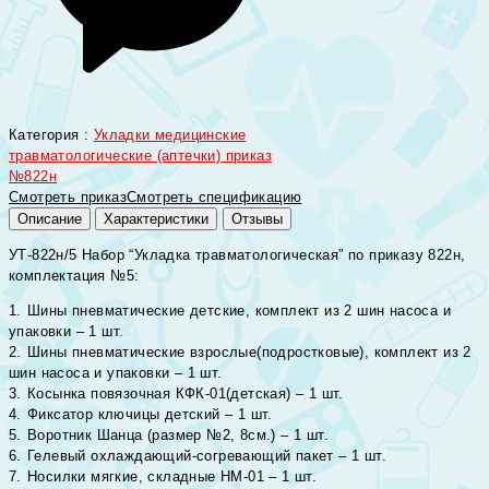
Категория :
Укладки медицинские
травматологические (аптечки) приказ
№822н
Смотреть приказ
Смотреть спецификацию
Описание
Характеристики
Отзывы
УТ-822н/5 Набор “Укладка травматологическая” по приказу 822н,
комплектация №5:
1.⁠ ⁠Шины пневматические детские, комплект из 2 шин насоса и
упаковки – 1 шт.
2.⁠ ⁠Шины пневматические взрослые(подростковые), комплект из 2
шин насоса и упаковки – 1 шт.
3.⁠ ⁠Косынка повязочная КФК-01(детская) – 1 шт.
4.⁠ ⁠Фиксатор ключицы детский – 1 шт.
5.⁠ ⁠Воротник Шанца (размер №2, 8см.) – 1 шт.
6.⁠ ⁠Гелевый охлаждающий-согревающий пакет – 1 шт.
7.⁠ ⁠Носилки мягкие, складные НМ-01 – 1 шт.