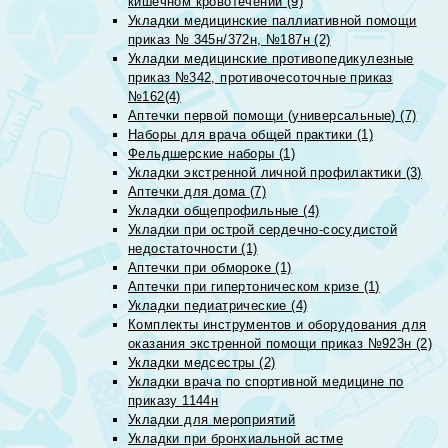
кишечном кровотечении (9)
Укладки медицинские паллиативной помощи
приказ № 345н/372н, №187н (2)
Укладки медицинские противопедикулезные
приказ №342, противочесоточные приказ
№162(4)
Аптечки первой помощи (универсальные) (7)
Наборы для врача общей практики (1)
Фельдшерские наборы (1)
Укладки экстренной личной профилактики (3)
Аптечки для дома (7)
Укладки общепрофильные (4)
Укладки при острой сердечно-сосудистой
недостаточности (1)
Аптечки при обмороке (1)
Аптечки при гипертоническом кризе (1)
Укладки педиатрические (4)
Комплекты инструментов и оборудования для
оказания экстренной помощи приказ №923н (2)
Укладки медсестры (2)
Укладки врача по спортивной медицине по
приказу 1144н
Укладки для мероприятий
Укладки при бронхиальной астме