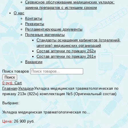
Сервисное обслуживание медицинских укладок:
замена препаратов с истекшим сроком
О нас
Контакты
Реквизиты
Регламентирующие документы
Полезные материалы
Стандарты оснащения кабинетов (отделений,
центров) медицинских организаций
Состав аптечки по приказу 262н
Состав аптечки по приказу 261н
Вакансии
Поиск товаров
Поиск
0
руб.
Cart
Главная
›
Укладки
›
Укладка медицинская травматологическая по
приказу 213н (822н) комплектация №5 (Оригинальный состав)
Выбрано:
Укладка медицинская травматологическая по…
Цена:
26 900
руб.