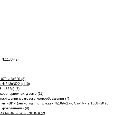
 №1183н(2)
079 и №626 (8)
 №213н(822н) (10)
 (822н) (3)
коронарном синдроме (11)
нарушении мозгового кровообращения (7)
антиВИЧ (антиспид) по приказу №189н(1н), СанПин 2.1368−20 (6)
кровотечении (9)
аз № 345н/372н, №187н (2)