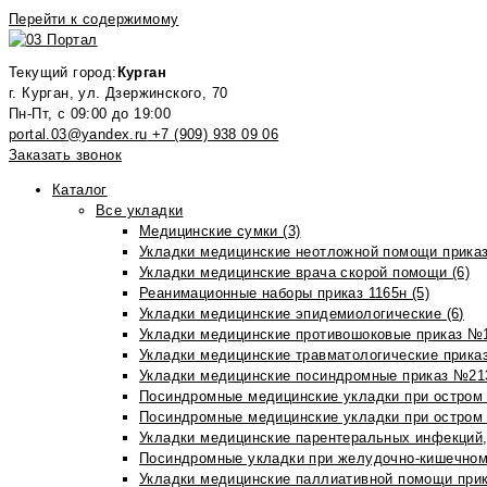
Перейти к содержимому
Текущий город:
Курган
г. Курган, ул. Дзержинского, 70
Пн-Пт, с 09:00 до 19:00
portal.03@yandex.ru
+7 (909) 938 09 06
Заказать звонок
Каталог
Все укладки
Медицинские сумки (3)
Укладки медицинские неотложной помощи приказ
Укладки медицинские врача скорой помощи (6)
Реанимационные наборы приказ 1165н (5)
Укладки медицинские эпидемиологические (6)
Укладки медицинские противошоковые приказ №1
Укладки медицинские травматологические приказ
Укладки медицинские посиндромные приказ №213н
Посиндромные медицинские укладки при остром 
Посиндромные медицинские укладки при остром 
Укладки медицинские парентеральных инфекций, 
Посиндромные укладки при желудочно-кишечном 
Укладки медицинские паллиативной помощи прик