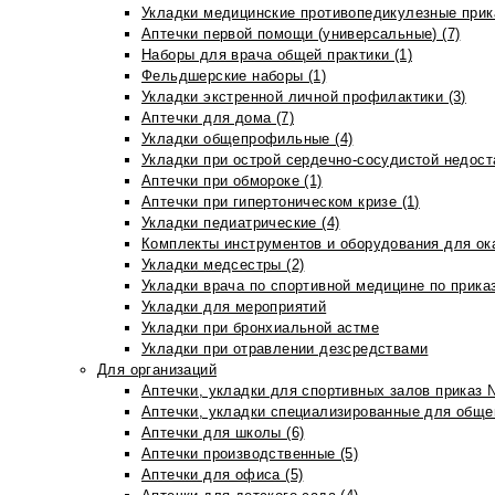
Укладки медицинские противопедикулезные прик
Аптечки первой помощи (универсальные) (7)
Наборы для врача общей практики (1)
Фельдшерские наборы (1)
Укладки экстренной личной профилактики (3)
Аптечки для дома (7)
Укладки общепрофильные (4)
Укладки при острой сердечно-сосудистой недоста
Аптечки при обмороке (1)
Аптечки при гипертоническом кризе (1)
Укладки педиатрические (4)
Комплекты инструментов и оборудования для ок
Укладки медсестры (2)
Укладки врача по спортивной медицине по прика
Укладки для мероприятий
Укладки при бронхиальной астме
Укладки при отравлении дезсредствами
Для организаций
Аптечки, укладки для спортивных залов приказ 
Аптечки, укладки специализированные для общеп
Аптечки для школы (6)
Аптечки производственные (5)
Аптечки для офиса (5)