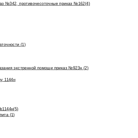
аз №342, противочесоточные приказ №162(4)
точности (1)
азания экстренной помощи приказ №923н (2)
зу 1144н
№1144н(5)
ита (1)