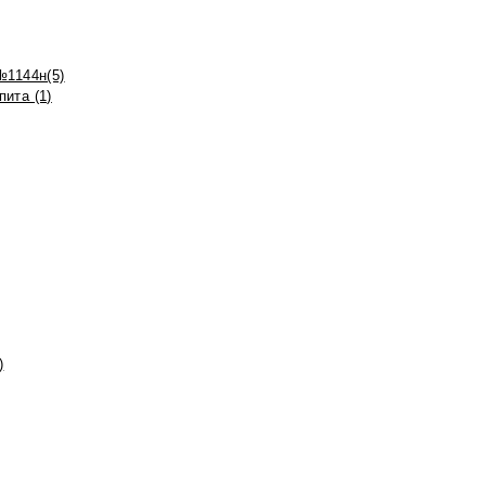
№1144н(5)
ита (1)
)