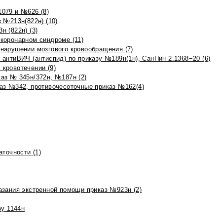
079 и №626 (8)
 №213н(822н) (10)
 (822н) (3)
коронарном синдроме (11)
нарушении мозгового кровообращения (7)
антиВИЧ (антиспид) по приказу №189н(1н), СанПин 2.1368−20 (6)
кровотечении (9)
аз № 345н/372н, №187н (2)
аз №342, противочесоточные приказ №162(4)
точности (1)
азания экстренной помощи приказ №923н (2)
зу 1144н