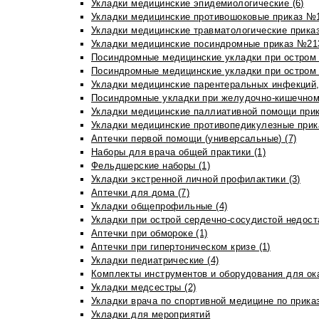
Укладки медицинские эпидемиологические (6)
Укладки медицинские противошоковые приказ №1
Укладки медицинские травматологические приказ
Укладки медицинские посиндромные приказ №213н
Посиндромные медицинские укладки при остром 
Посиндромные медицинские укладки при остром 
Укладки медицинские парентеральных инфекций, 
Посиндромные укладки при желудочно-кишечном 
Укладки медицинские паллиативной помощи прик
Укладки медицинские противопедикулезные прик
Аптечки первой помощи (универсальные) (7)
Наборы для врача общей практики (1)
Фельдшерские наборы (1)
Укладки экстренной личной профилактики (3)
Аптечки для дома (7)
Укладки общепрофильные (4)
Укладки при острой сердечно-сосудистой недоста
Аптечки при обмороке (1)
Аптечки при гипертоническом кризе (1)
Укладки педиатрические (4)
Комплекты инструментов и оборудования для ок
Укладки медсестры (2)
Укладки врача по спортивной медицине по прика
Укладки для мероприятий